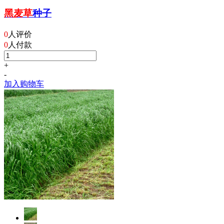
黑麦草
种子
0
人评价
0
人付款
+
-
加入购物车