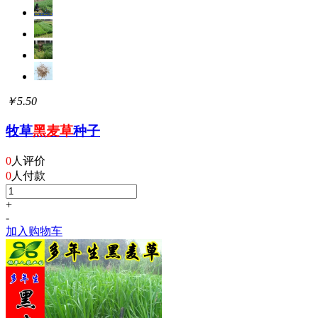
￥5.50
牧草
黑麦草
种子
0
人评价
0
人付款
+
-
加入购物车