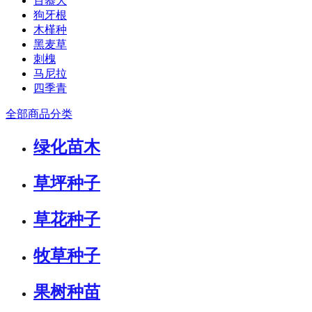
百慕大
狗牙根
木槿种
黑麦草
刺槐
马尼拉
四季青
全部商品分类
绿化苗木
草坪种子
草花种子
牧草种子
果树种苗