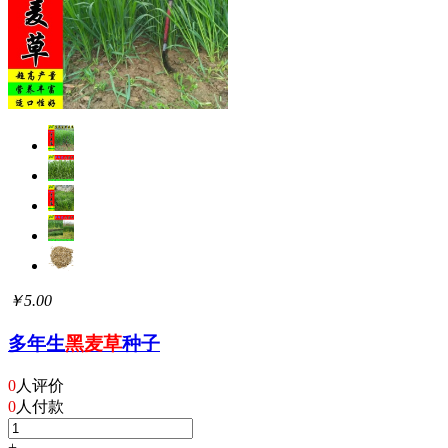
￥5.00
多年生
黑麦草
种子
0
人评价
0
人付款
+