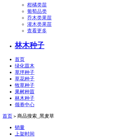
柑橘类苗
葡萄品类
乔木类果苗
灌木类果苗
查看更多
林木种子
首页
绿化苗木
草坪种子
草花种子
牧草种子
果树种苗
林木种子
领券中心
首页
商品搜索_黑麦草
>
销量
上架时间