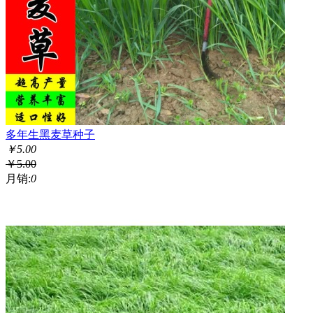
多年生黑麦草种子
￥
5.00
￥
5.00
月销:
0