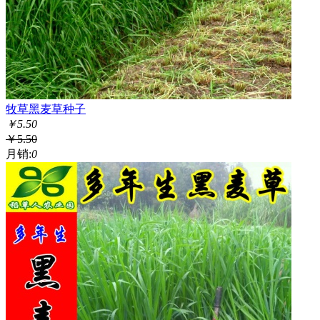
牧草黑麦草种子
￥
5.50
￥
5.50
月销:
0