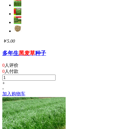
￥5.00
多年生
黑麦草
种子
0
人评价
0
人付款
+
-
加入购物车