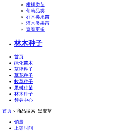
柑橘类苗
葡萄品类
乔木类果苗
灌木类果苗
查看更多
林木种子
首页
绿化苗木
草坪种子
草花种子
牧草种子
果树种苗
林木种子
领券中心
首页
商品搜索_黑麦草
>
销量
上架时间