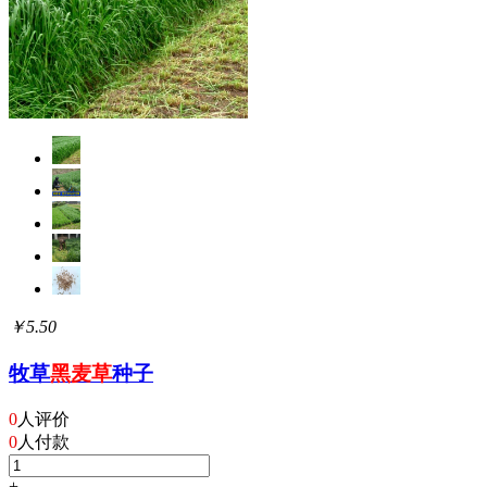
￥5.50
牧草
黑麦草
种子
0
人评价
0
人付款
+