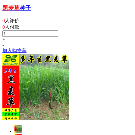
黑麦草
种子
0
人评价
0
人付款
+
-
加入购物车