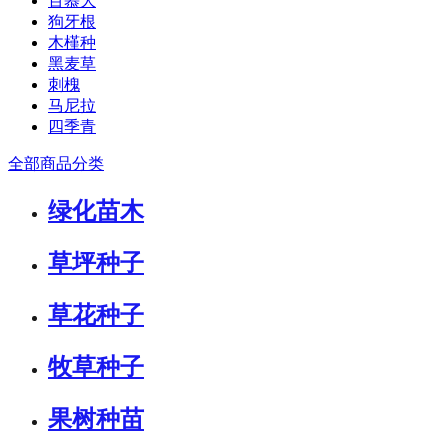
百慕大
狗牙根
木槿种
黑麦草
刺槐
马尼拉
四季青
全部商品分类
绿化苗木
草坪种子
草花种子
牧草种子
果树种苗